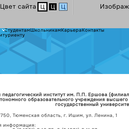
Цвет сайта
Изображ
Ц
Ц
Ц
Студентам
Школьникам
Карьера
Контакты
итуриенту
педагогический институт им. П.П. Ершова (филиа
тономного образовательного учреждения высшег
государственный университе
750, Тюменская область, г. Ишим, ул. Ленина, 1
я информация: