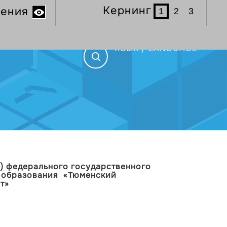
Кернинг
ения
1
2
3
ЯЗЫК / LANGUAGE
л) федерального государственного
о образования «Тюменский
т»