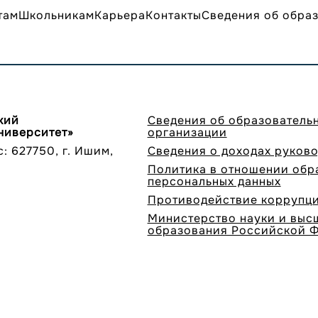
там
Школьникам
Карьера
Контакты
Сведения об обра
кий
Сведения об образователь
ниверситет»
организации
 627750, г. Ишим,
Сведения о доходах руков
Политика в отношении обр
персональных данных
Противодействие коррупц
Министерство науки и выс
образования Российской 