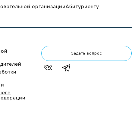
зовательной организации
Абитуриенту
ной
Задать вопрос
одителей
аботки
ии
шего
Федерации