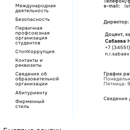
Телефон/ф
Международная
e-mail:
Is
деятельность
Безопасность
Директор:
Первичная
профсоюзная
Доцент, к
организация
Сабаева 
студентов
+7 (34551
СтопКоррупция
n.i.sabae
Контакты и
реквизиты
График ра
Сведения об
Понедельни
образовательной
Пятница: 9
организации
Абитуриенту
Сведения 
Фирменный
стиль