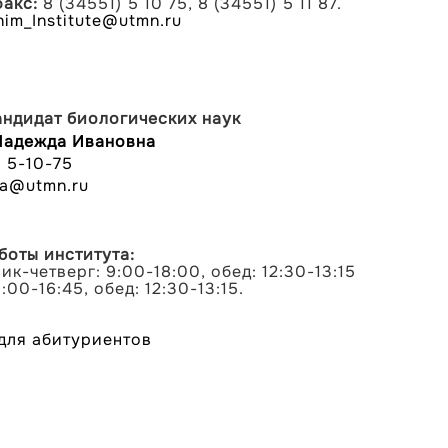
акс:
8 (34551) 5 10 75, 8 (34551) 5 11 87.
him_Institute@utmn.ru
андидат биологических наук
Надежда Ивановна
) 5-10-75
va@utmn.ru
боты института:
к-четверг: 9:00-18:00, обед: 12:30-13:15
:00-16:45, обед: 12:30-13:15.
для абитуриентов