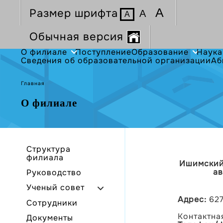
А
Размер шрифта
А
А
Обычная версия
О филиале
Поступление
Образование
Наука
Сведения об образовательной организации
Аб
Главная
О филиале
Структура
филиала
Ишимский 
ав
Руководство
Ученый совет
Адрес:
627
Сотрудники
Контактна
Документы